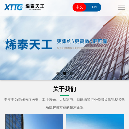
网
中文
EN
站
关
首
于
产
页
我
品
应
们
系
用
新
列
领
闻
联
域
中
系
关于我们
心
我
专注于为高端医疗医美、工业激光、大型家电、新能源等行业领域提供完整换热
系统解决方案的技术企业
们