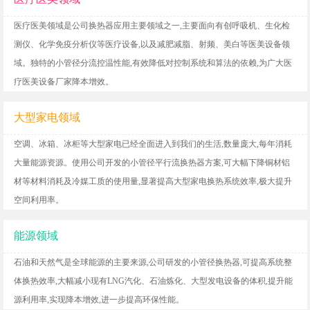
医疗医美领域是公司换热器应用主要领域之一,主要面向有创呼吸机、生化检
测仪、化学免疫分析仪等医疗设备,以及减肥减脂、射频、美白等医美设备领
域。独特的小管径分流控温性能,有效降低对控制系统和算法的依赖,为广大医
疗医美设备厂家降本增效。
大型家电领域
空调、冰箱、冰柜等大型家电已经全面进入到我们的生活,数量庞大,每年消耗
大量能源资源。使用公司开发的小管径平行流换热器方案,可大幅下降铜材铝
材等材料消耗及冷媒工质的使用量,显著提高大型家电换热系统效率,极大提升
空间利用率。
能源领域
石油和天然气是全球能源的主要来源,公司研发的小管径换热器,可提高系统整
体换热效率,大幅减小现有LNG汽化、石油炼化、大型发电设备的体积,提升能
源利用率,实现降本增效,进一步提高环保性能。