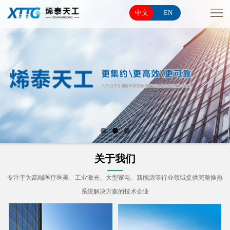
网
中文
EN
站
关
首
于
产
页
我
品
应
们
系
用
新
列
领
闻
联
域
中
系
关于我们
心
我
专注于为高端医疗医美、工业激光、大型家电、新能源等行业领域提供完整换热
系统解决方案的技术企业
们