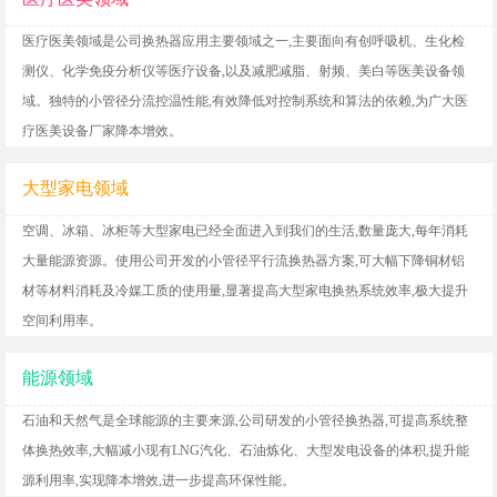
医疗医美领域是公司换热器应用主要领域之一,主要面向有创呼吸机、生化检
测仪、化学免疫分析仪等医疗设备,以及减肥减脂、射频、美白等医美设备领
域。独特的小管径分流控温性能,有效降低对控制系统和算法的依赖,为广大医
疗医美设备厂家降本增效。
大型家电领域
空调、冰箱、冰柜等大型家电已经全面进入到我们的生活,数量庞大,每年消耗
大量能源资源。使用公司开发的小管径平行流换热器方案,可大幅下降铜材铝
材等材料消耗及冷媒工质的使用量,显著提高大型家电换热系统效率,极大提升
空间利用率。
能源领域
石油和天然气是全球能源的主要来源,公司研发的小管径换热器,可提高系统整
体换热效率,大幅减小现有LNG汽化、石油炼化、大型发电设备的体积,提升能
源利用率,实现降本增效,进一步提高环保性能。